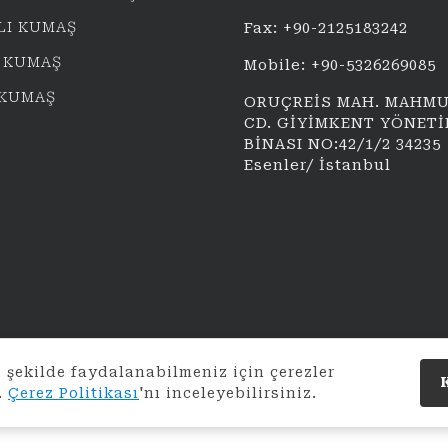
LI KUMAŞ
Fax: +90-2125183242
 KUMAŞ
Mobile: +90-5326269085
 KUMAŞ
ORUÇREİS MAH. MAHMU
CD. GİYİMKENT YÖNET
BİNASI NO:42/1/2 34235
Esenler/ İstanbul
 şekilde faydalanabilmeniz için çerezler
.
Çerez Politikası
'nı inceleyebilirsiniz.