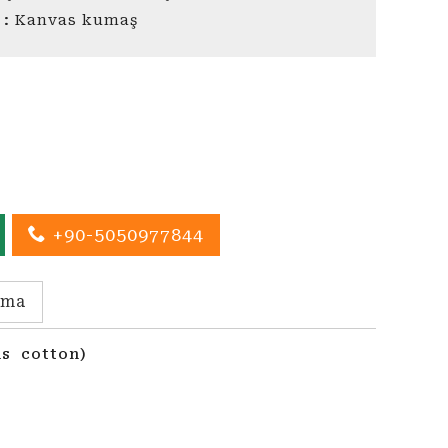
 :
Kanvas kumaş
+90-5050977844
ama
as cotton)