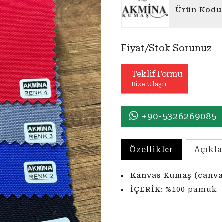
Ürün Kodu
Fiyat/Stok Sorunuz
Teklif Formu
Bize Ulaşın
+90-5326269085
Özellikler
Açıkl
Kanvas Kumaş (canv
İÇERİK
: %100 pamuk