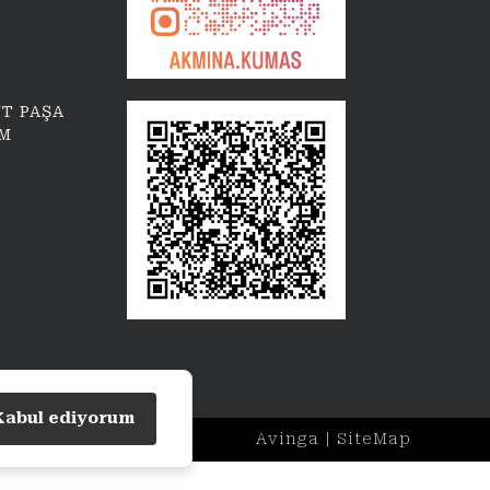
T PAŞA
İM
Kabul ediyorum
Avinga
|
SiteMap