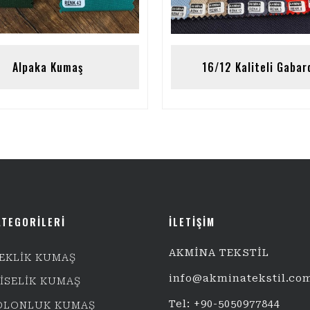
Alpaka Kumaş
16/12 Kaliteli Gabar
ATEGORİLERİ
İLETİŞİM
AKMİNA TEKSTİL
EKLİK KUMAŞ
info@akminatekstil.co
BİSELİK KUMAŞ
Tel: +90-5050977844
OLONLUK KUMAŞ