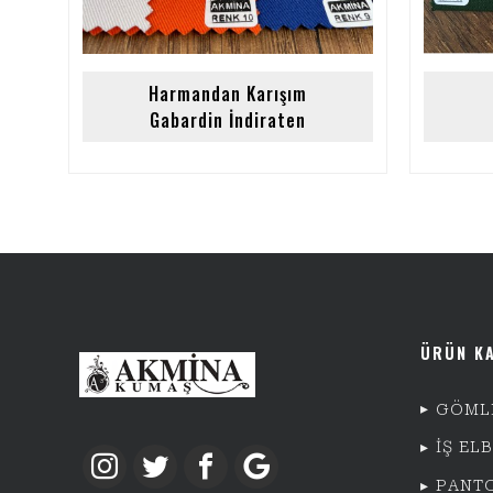
Harmandan Karışım
Gabardin İndiraten
ÜRÜN K
GÖML
İŞ EL
PANT