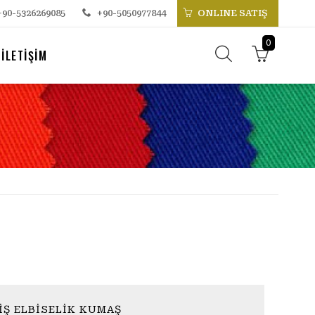
+90-5326269085
+90-5050977844
ONLINE SATIŞ
0
İLETİŞİM
İŞ ELBİSELİK KUMAŞ