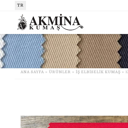
TR
ANA SAYFA
»
ÜRÜNLER
»
İŞ ELBİSELİK KUMAŞ
» K