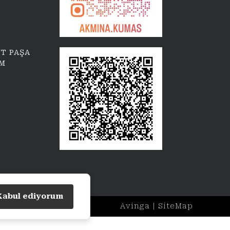
T PAŞA
İM
Kabul ediyorum
Avinga
|
SiteMap