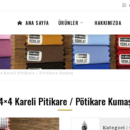
ANA SAYFA
ÜRÜNLER
HAKKIMIZDA
4 Kareli Pitikare / Pötikare Kumaş
4×4 Kareli Pitikare / Pötikare Kuma
AKMİNA
Kategori :