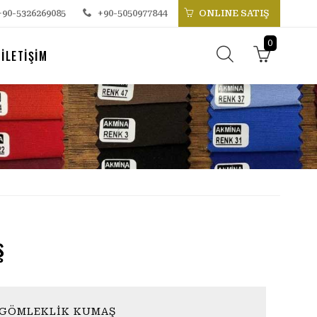
+90-5326269085
+90-5050977844
ONLINE SATIŞ
0
İLETİŞİM
ş
GÖMLEKLİK KUMAŞ