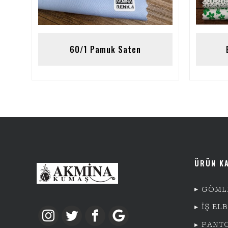
60/1 Pamuk Saten
ÜRÜN K
GÖML
İŞ EL
PANT