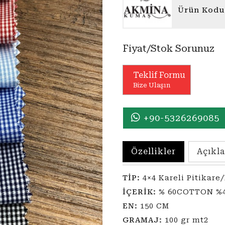
Ürün Kodu
Fiyat/Stok Sorunuz
Teklif Formu
Bize Ulaşın
+90-5326269085
Özellikler
Açıkl
TİP:
4×4 Kareli Pitikare
İÇERİK:
% 60COTTON %4
EN:
150 CM
GRAMAJ:
100 gr mt2