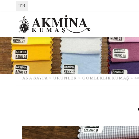
TR
ANA SAYFA
»
ÜRÜNLER
»
GÖMLEKLİK KUMAŞ
» 4×