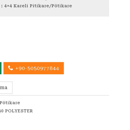
 :
4×4 Kareli Pitikare/Pötikare
+90-5050977844
ama
/Pötikare
0 POLYESTER