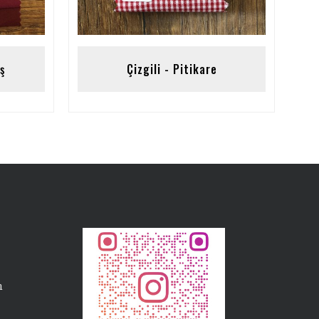
ş
Çizgili - Pitikare
m