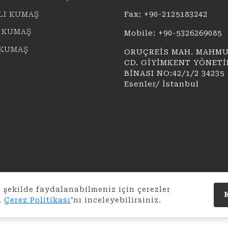
LI KUMAŞ
Fax: +90-2125183242
 KUMAŞ
Mobile: +90-5326269085
 KUMAŞ
ORUÇREİS MAH. MAHMU
CD. GİYİMKENT YÖNET
BİNASI NO:42/1/2 34235
Esenler/ İstanbul
 şekilde faydalanabilmeniz için çerezler
.
Çerez Politikası
'nı inceleyebilirsiniz.