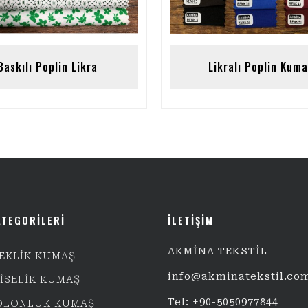
Baskılı Poplin Likra
Likralı Poplin Kuma
ATEGORİLERİ
İLETİŞİM
AKMİNA TEKSTİL
EKLİK KUMAŞ
info@akminatekstil.co
BİSELİK KUMAŞ
Tel: +90-5050977844
OLONLUK KUMAŞ