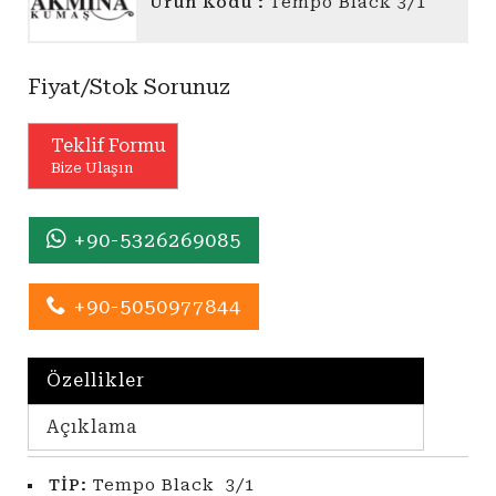
Ürün Kodu :
Tempo Black 3/1
Fiyat/Stok Sorunuz
Teklif Formu
Bize Ulaşın
+90-5326269085
+90-5050977844
Özellikler
Açıklama
TİP:
Tempo Black 3/1