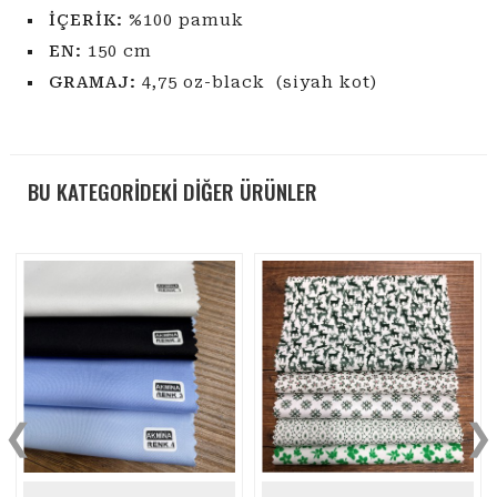
İÇERİK:
%100 pamuk
EN:
150 cm
GRAMAJ:
4,75 oz-black (siyah kot)
BU KATEGORİDEKİ DİĞER ÜRÜNLER
❮
❯