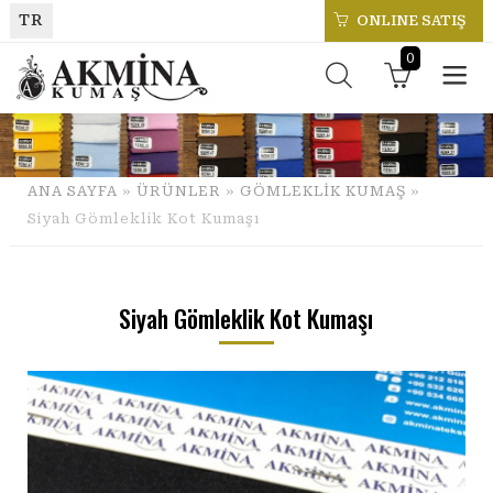
TR
ONLINE SATIŞ
0
ANA SAYFA
»
ÜRÜNLER
»
GÖMLEKLİK KUMAŞ
»
Siyah Gömleklik Kot Kumaşı
Siyah Gömleklik Kot Kumaşı